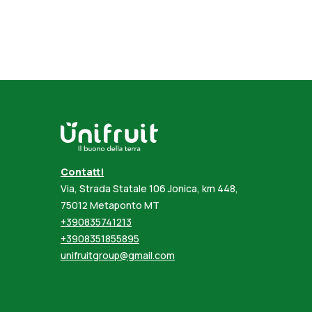
Contatti
Via, Strada Statale 106 Jonica, km 448,
75012 Metaponto MT
+390835741213
+3908351855895
unifruitgroup@gmail.com